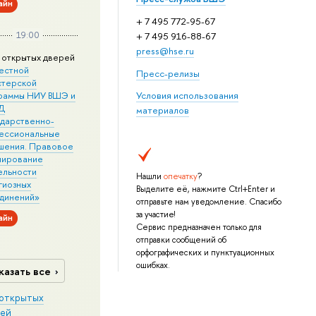
айн
+ 7 495 772-95-67
19:00
+ 7 495 916-88-67
press@hse.ru
 открытых дверей
естной
Пресс-релизы
стерской
раммы НИУ ВШЭ и
Условия использования
Д
материалов
ударственно-
ессиональные
шения. Правовое
лирование
ельности
Нашли
опечатку
?
гиозных
Выделите её, нажмите Ctrl+Enter и
динений»
отправьте нам уведомление. Спасибо
за участие!
айн
Сервис предназначен только для
отправки сообщений об
орфографических и пунктуационных
ошибках.
казать все
открытых
ей