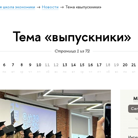
я школа экономики
Новости
Тема «выпускники»
Тема «выпускники»
Страница 1 из 72
6
7
8
9
10
11
12
13
14
15
16
17
18
19
20
21
пн
вт
ср
чт
пт
сб
вс
пн
вт
ср
чт
пт
сб
вс
пн
вт
М
Сег
Ч
Инте