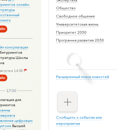
уриентов онлайн-
Общество
стратуры
усственный
Свободное общение
ллект»
Университетская жизнь
айн
Приоритет 2030
Программа развития 2030
йн консультации
абитуриентов
стратуры Школы
йна
августа в 14:00
Расширенный поиск новостей
айн
17:00
ультация для
уриентов
раммы
лавриата
Сообщить о событии или
авление цифровым
мероприятии
уктом»
Высшей