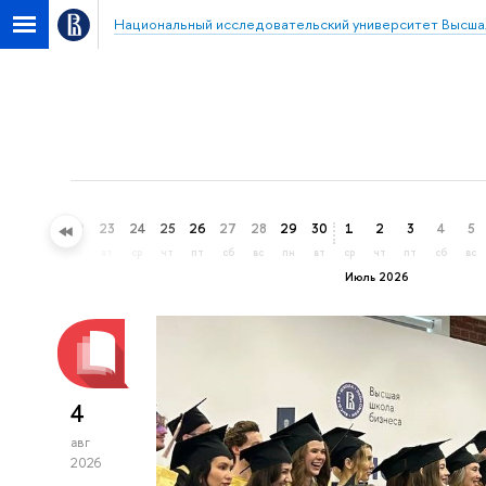
Национальный исследовательский университет Высша
20
21
22
23
24
25
26
27
28
29
30
1
2
3
4
5
сб
вс
пн
вт
ср
чт
пт
сб
вс
пн
вт
ср
чт
пт
сб
вс
Июль 2026
4
авг
2026