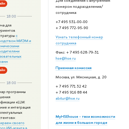
Для соединения с внутренним
айн
номером подразделения/
сотрудника:
18:00
+7 495 531-00-00
еча для
+ 7 495 772-95-90
уриентов
стратуры
с
Узнать телефонный номер
водством МИЭМ и
сотрудника
емическими
водителями
Факс: + 7 495 628-79-31
зовательных
hse@hse.ru
рамм
Приемная комиссия
айн
Москва, ул. Мясницкая, д. 20
18:00
+ 7 495 771 32 42
нар программы
+ 7 495 916 88 44
шения
abitur@hse.ru
ификации «LLM:
ание и интеграция
ллектуальных
MyHSEhouse - твои возможности
стентов»:
для жизни в большом городе
ираем своего
ого ИИ-агента в