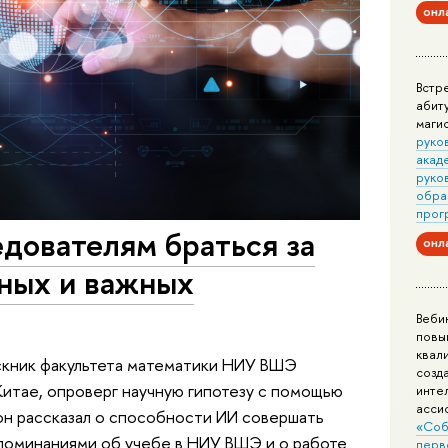
онл
Встр
абит
маги
руко
акад
руко
обра
прог
дователям браться за
онл
ных и важных
Веби
повы
квал
ускник факультета математики НИУ ВШЭ
созд
итае, опроверг научную гипотезу с помощью
инте
асси
он рассказал о способности ИИ совершать
«Соб
споминаниями об учебе в НИУ ВШЭ и о работе
перв