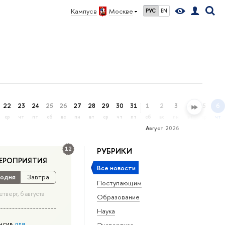
Кампус в
Москве
РУС
EN
22
23
24
25
26
27
28
29
30
31
1
2
3
4
5
6
ср
чт
пт
сб
вс
пн
вт
ср
чт
пт
сб
вс
пн
вт
ср
чт
Август 2026
12
РУБРИКИ
ЕРОПРИЯТИЯ
Все новости
одня
Завтра
Поступающим
етверг, 6 августа
Образование
Наука
нсив
для
Экспертиза