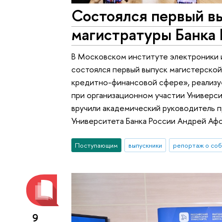
Состоялся первый в
магистратуры Банка
В Московском институте электроники 
состоялся первый выпуск магистерско
кредитно-финансовой сфере», реализ
при организационном участии Универси
вручили академический руководитель 
Университета Банка России Андрей Аф
Поступающим
выпускники
репортаж о со
9