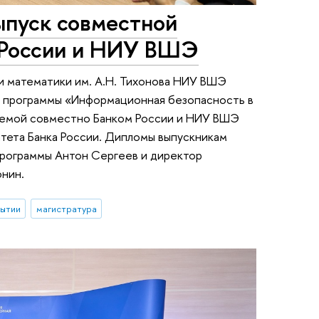
ыпуск совместной
 России и НИУ ВШЭ
и математики им. А.Н. Тихонова НИУ ВШЭ
й программы «Информационная безопасность в
уемой совместно Банком России и НИУ ВШЭ
тета Банка России. Дипломы выпускникам
программы Антон Сергеев и директор
онин.
бытии
магистратура