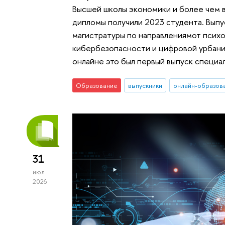
Высшей школы экономики и более чем в 
дипломы получили 2023 студента. Выпу
магистратуры по направлениямот псих
кибербезопасности и цифровой урбанис
онлайне это был первый выпуск специа
Образование
выпускники
онлайн-образов
31
июл
2026