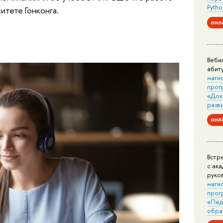
Pytho
итете Гонконга.
онл
Веби
абит
маги
прог
«Док
разв
онл
Встр
с ак
руко
маги
прог
«Пед
обра