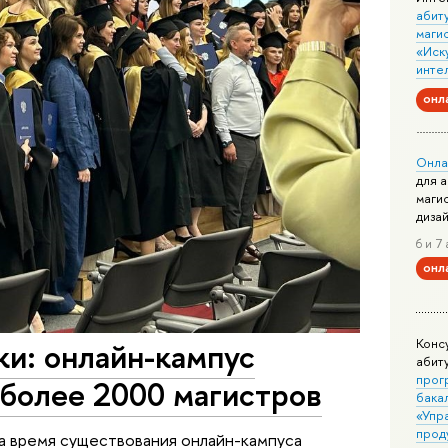
абит
маги
«Иск
инте
онл
Онла
для 
маги
диза
6 и 7 
онл
Конс
и: онлайн-кампус
абит
прог
более 2000 магистров
бака
«Упр
прод
а время существования онлайн-кампуса