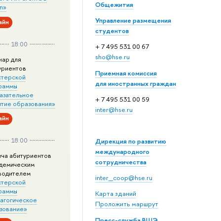
Общежития
n»
Управление размещения
айн
студентов
18:00
+ 7 495 531 00 67
sho@hse.ru
нар для
уриентов
Приемная комиссия
стерской
для иностранных граждан
раммы
азательное
+ 7 495 531 00 59
итие образования»
inter@hse.ru
айн
18:00
Дирекция по развитию
международного
еча абитуриентов
сотрудничества
адемическим
водителем
inter_coop@hse.ru
стерской
раммы
Карта зданий
агогическое
Проложить маршрут
зование»
Пресс-служба ВШЭ