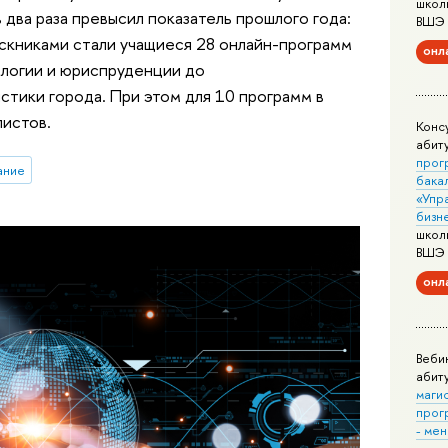
школ
два раза превысил показатель прошлого года:
ВШЭ
скниками стали учащиеся 28 онлайн-программ
онл
ологии и юриспруденции до
тики города. При этом для 10 программ в
листов.
Конс
абит
прог
ание
бака
«Упр
бизн
школ
ВШЭ
онл
Веби
абит
маги
прог
- ме