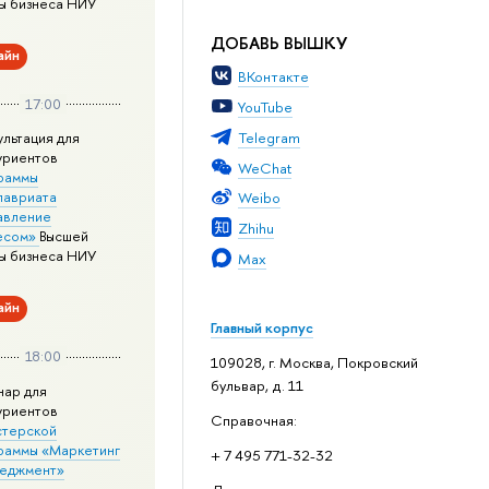
ы бизнеса НИУ
ДОБАВЬ ВЫШКУ
айн
ВКонтакте
17:00
YouTube
Telegram
ультация для
уриентов
WeChat
раммы
лавриата
Weibo
авление
Zhihu
есом»
Высшей
ы бизнеса НИУ
Max
айн
Главный корпус
18:00
109028, г. Москва, Покровский
бульвар, д. 11
нар для
уриентов
Справочная:
стерской
раммы «Маркетинг
+ 7 495 771-32-32
неджмент»