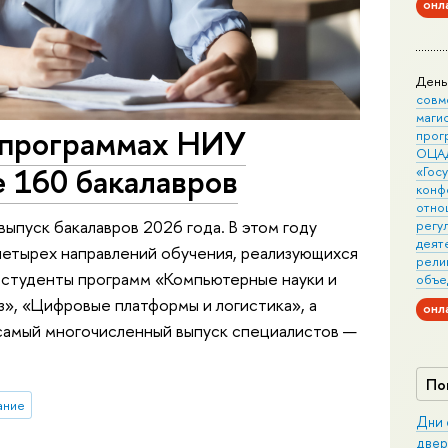
онл
День
совм
маги
-программах НИУ
прог
ОЦА
 160 бакалавров
«Гос
конф
отно
ыпуск бакалавров 2026 года. В этом году
регу
деят
четырех направлений обучения, реализующихся
рели
и студенты программ «Компьютерные науки и
объе
з», «Цифровые платформы и логистика», а
онл
 самый многочисленный выпуск специалистов —
По
ание
Дни 
двер