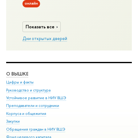
онлайн
Показать все
Дни открытых дверей
О ВЫШКЕ
ОБ
Цифры и факты
Ли
Руководство и структура
Дов
Устойчивое развитие в НИУ ВШЭ
Ол
Преподаватели и сотрудники
При
Корпуса и общежития
Вы
Закупки
При
Обращения граждан в НИУ ВШЭ
Ас
Фонд целевого капитала
До