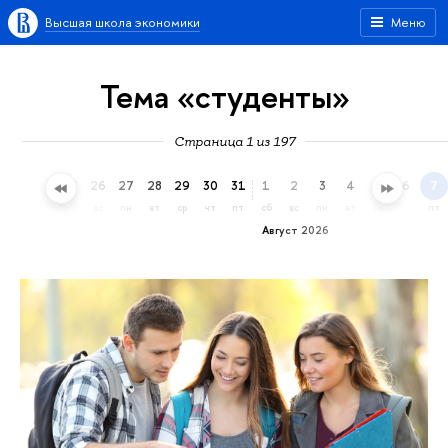
Высшая школа экономики
Меню
Тема «студенты»
Страница 1 из 197
23
24
25
26
27
28
29
30
31
1
2
3
4
5
6
7
чт
пт
сб
вс
пн
вт
ср
чт
пт
сб
вс
пн
вт
ср
чт
пт
Август 2026