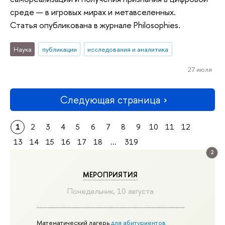
среде — в игровых мирах и метавселенных.
Статья опубликована в журнале Philosophies.
Наука
публикации
исследования и аналитика
27 июля
Следующая страница
1
2
3
4
5
6
7
8
9
10
11
12
13
14
15
16
17
18
...
319
2
МЕРОПРИЯТИЯ
Понедельник, 10 августа
Математический лагерь
для абитуриентов