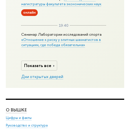
магистратуры факультета экономических наук
онлайн
19:40
Семинар Лаборатории исследований спорта
«Отношение к риску у элитных шахматистов в
ситуациях, где победа обязательна»
Показать все
Дни открытых дверей
О ВЫШКЕ
ОБ
Цифры и факты
Ли
Руководство и структура
Дов