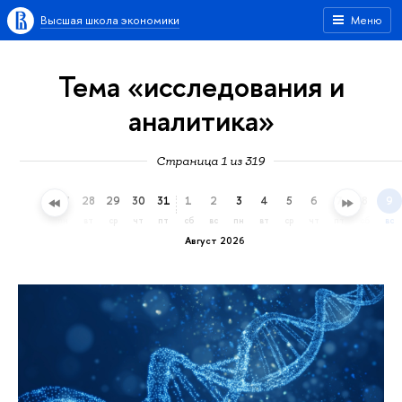
Высшая школа экономики
Меню
Тема «исследования и
аналитика»
Страница 1 из 319
25
26
27
28
29
30
31
1
2
3
4
5
6
7
8
9
сб
вс
пн
вт
ср
чт
пт
сб
вс
пн
вт
ср
чт
пт
сб
вс
Август 2026