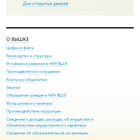
Дни открытых дверей
О ВЫШКЕ
ОБ
Цифры и факты
Ли
Руководство и структура
Дов
Устойчивое развитие в НИУ ВШЭ
Ол
Преподаватели и сотрудники
При
Корпуса и общежития
Вы
Закупки
При
Обращения граждан в НИУ ВШЭ
Ас
Фонд целевого капитала
До
Противодействие коррупции
Цен
Сведения о доходах, расходах, об имуществе и
Би
обязательствах имущественного характера
Об
Сведения об образовательной организации
Обр