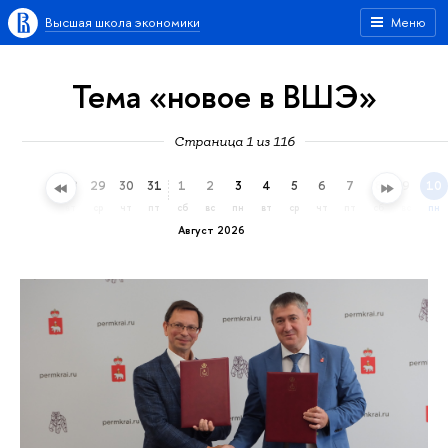
Высшая школа экономики
Меню
Тема «новое в ВШЭ»
Страница 1 из 116
26
27
28
29
30
31
1
2
3
4
5
6
7
8
9
10
вс
пн
вт
ср
чт
пт
сб
вс
пн
вт
ср
чт
пт
сб
вс
пн
Август 2026