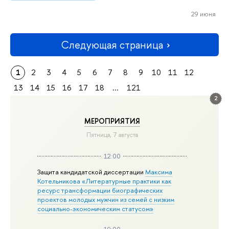
29 июня
Следующая страница
1
2
3
4
5
6
7
8
9
10
11
12
13
14
15
16
17
18
...
121
2
МЕРОПРИЯТИЯ
Пятница, 7 августа
12:00
Защита кандидатской диссертации
Максима
Котельникова «Литературные практики как
ресурс трансформации биографических
проектов молодых мужчин из семей с низким
социально-экономическим статусом»