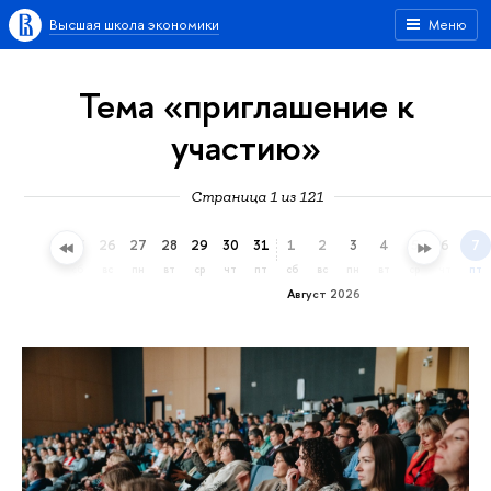
Высшая школа экономики
Меню
Тема «приглашение к
участию»
Страница 1 из 121
23
24
25
26
27
28
29
30
31
1
2
3
4
5
6
7
чт
пт
сб
вс
пн
вт
ср
чт
пт
сб
вс
пн
вт
ср
чт
пт
Август 2026