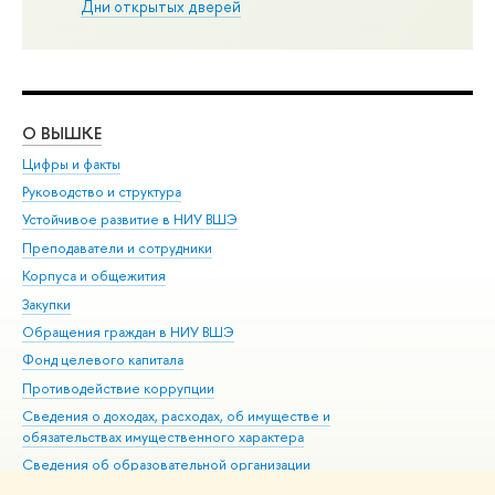
Дни открытых дверей
О ВЫШКЕ
ОБ
Цифры и факты
Ли
Руководство и структура
Дов
Устойчивое развитие в НИУ ВШЭ
Ол
Преподаватели и сотрудники
При
Корпуса и общежития
Вы
Закупки
При
Обращения граждан в НИУ ВШЭ
Ас
Фонд целевого капитала
До
Противодействие коррупции
Цен
Сведения о доходах, расходах, об имуществе и
Би
обязательствах имущественного характера
Об
Сведения об образовательной организации
Обр
Людям с ограниченными возможностями здоровья