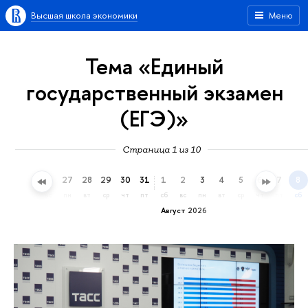
Высшая школа экономики
Меню
Тема «Единый
государственный экзамен
(ЕГЭ)»
Страница 1 из 10
24
25
26
27
28
29
30
31
1
2
3
4
5
6
7
8
пт
сб
вс
пн
вт
ср
чт
пт
сб
вс
пн
вт
ср
чт
пт
сб
Август 2026