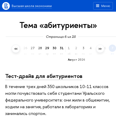
Высшая школа экономики
Меню
Тема «абитуриенты»
Страница 6 из 25
23
24
25
26
27
28
29
30
31
1
2
3
4
5
6
7
чт
пт
сб
вс
пн
вт
ср
чт
пт
сб
вс
пн
вт
ср
чт
пт
Август 2026
Тест-драйв для абитуриентов
В течение трех дней 350 школьников 10-11 классов
могли почувствовать себя студентами Уральского
федерального университета: они жили в общежитии,
ходили на занятия, работали в лабораториях и
занимались спортом.