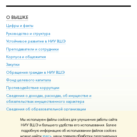
О ВЫШКЕ
ОБ
Цифры и факты
Ли
Руководство и структура
Дов
Устойчивое развитие в НИУ ВШЭ
Ол
Преподаватели и сотрудники
При
Корпуса и общежития
Вы
Закупки
При
Обращения граждан в НИУ ВШЭ
Ас
Фонд целевого капитала
До
Противодействие коррупции
Цен
Сведения о доходах, расходах, об имуществе и
Би
обязательствах имущественного характера
Об
Сведения об образовательной организации
Обр
Людям с ограниченными возможностями здоровья
Мы используем файлы cookies для улучшения работы сайта
Единая платежная страница
НИУ ВШЭ и большего удобства его использования. Более
подробную информацию об использовании файлов cookies
Работа в Вышке
можно найти
здесь
, наши правила обработки персональных