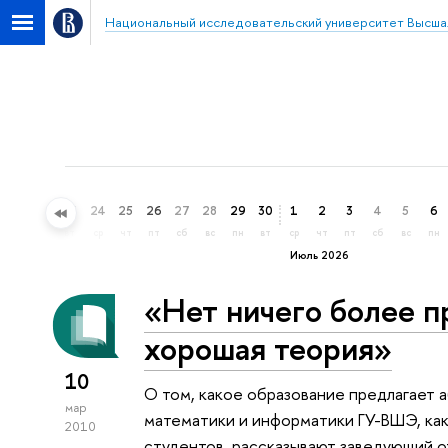
Национальный исследовательский университет Высша
21
22
23
24
25
26
27
28
29
30
1
2
3
4
5
6
вс
пн
вт
ср
чт
пт
сб
вс
пн
вт
ср
чт
пт
сб
вс
пн
Июль 2026
«Нет ничего более п
хорошая теория»
10
О том, какое образование предлагает
мар
математики и информатики ГУ-ВШЭ, ка
2010
студентов, рассказывают заведующий 