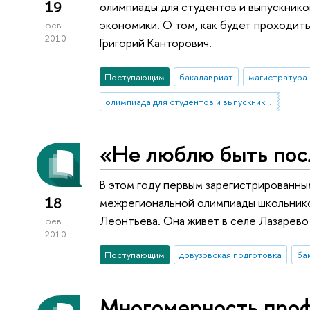
19
олимпиады для студентов и выпускнико
экономики. О том, как будет проходит
фев
2010
Григорий Канторович.
Поступающим
бакалавриат
магистратура
олимпиада для студентов и выпускников вузов
«Не люблю быть по
В этом году первым зарегистрированн
18
межрегиональной олимпиады школьнико
Леонтьева. Она живет в селе Лазарев
фев
2010
Поступающим
довузовская подготовка
ба
Многомерность проф