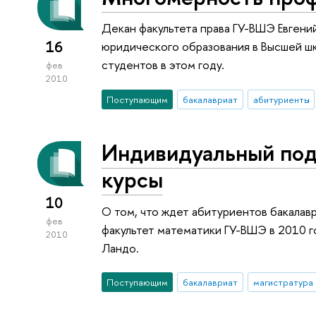
Декан факультета права ГУ-ВШЭ Евгени
16
юридического образования в Высшей ш
студентов в этом году.
фев
2010
Поступающим
бакалавриат
абитуриенты
Индивидуальный под
курсы
10
О том, что ждет абитуриентов бакалав
фев
факультет математики ГУ-ВШЭ в 2010 г
2010
Ландо.
Поступающим
бакалавриат
магистратура