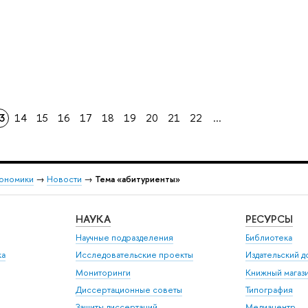
3
14
15
16
17
18
19
20
21
22
...
кономики
→
Новости
→
Тема «абитуриенты»
НАУКА
РЕСУРСЫ
Научные подразделения
Библиотека
ка
Исследовательские проекты
Издательский 
Мониторинги
Книжный магаз
Диссертационные советы
Типография
Защиты диссертаций
Медиацентр