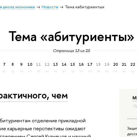
я школа экономики
Новости
Тема «абитуриенты»
Тема «абитуриенты»
Страница 13 из 25
7
8
9
10
11
12
13
14
15
16
17
18
19
20
21
22
вт
ср
чт
пт
сб
вс
пн
вт
ср
чт
пт
сб
вс
пн
вт
ср
рактичного, чем
М
П
 абитуриентам отделение прикладной
кие карьерные перспективы ожидают
Защи
дисс
отделением Сергей Кузнецов и научный