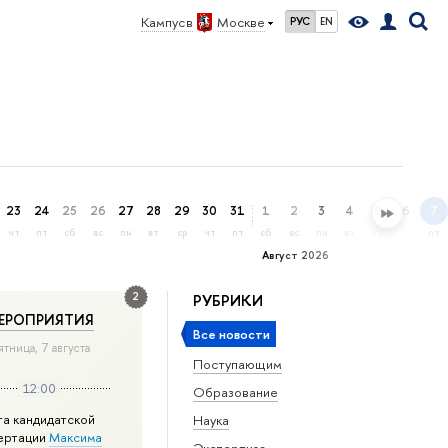
Кампус в
Москве
РУС
EN
23
24
25
26
27
28
29
30
31
1
2
3
4
5
6
7
чт
пт
сб
вс
пн
вт
ср
чт
пт
сб
вс
пн
вт
ср
чт
пт
Август 2026
2
РУБРИКИ
ЕРОПРИЯТИЯ
Все новости
ятница, 7 августа
Поступающим
12:00
Образование
та кандидатской
Наука
ертации
Максима
Экспертиза