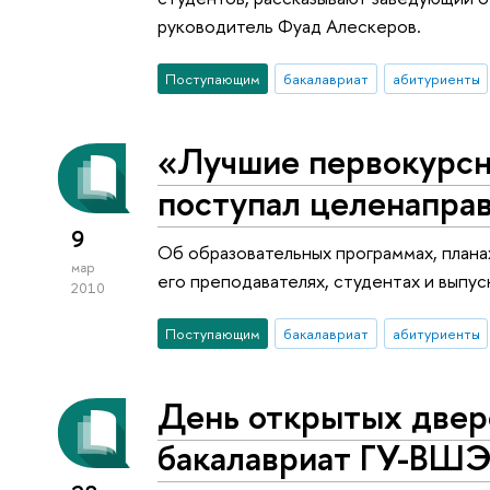
руководитель Фуад Алескеров.
Поступающим
бакалавриат
абитуриенты
«Лучшие первокурсни
поступал целенапра
9
Об образовательных программах, плана
мар
его преподавателях, студентах и выпус
2010
Поступающим
бакалавриат
абитуриенты
День открытых двер
бакалавриат ГУ-ВШ