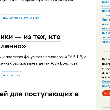
Коте
«Лит
практ
тран
прикладная математика
биог
прое
мужчи
низк
ки — из тех, кто
экон
стат
вленно»
х и проектах факультета психологии ГУ-ВШЭ, о
Веби
книках рассказывает декан Алла Болотова.
прог
«Пед
дизай
психология
прак
Отве
пост
ей для поступающих в
онл
Э