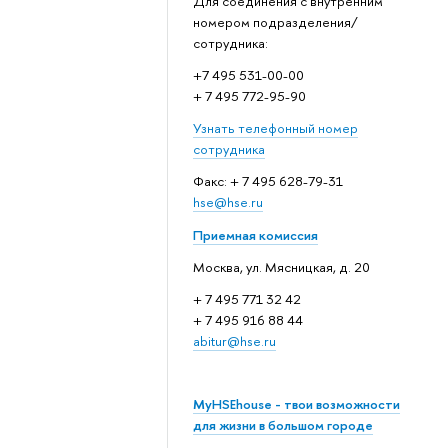
Для соединения с внутренним
номером подразделения/
сотрудника:
+7 495 531-00-00
+ 7 495 772-95-90
Узнать телефонный номер
сотрудника
Факс: + 7 495 628-79-31
hse@hse.ru
Приемная комиссия
Москва, ул. Мясницкая, д. 20
+ 7 495 771 32 42
+ 7 495 916 88 44
abitur@hse.ru
MyHSEhouse - твои возможности
для жизни в большом городе