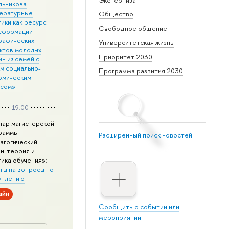
льникова
ературные
Общество
ики как ресурс
Свободное общение
сформации
рафических
Университетская жизнь
ктов молодых
Приоритет 2030
н из семей с
им социально-
Программа развития 2030
омическим
усом»
19:00
нар магистерской
раммы
Расширенный поиск новостей
агогический
н: теория и
тика обучения»:
ты на вопросы по
уплению
айн
Сообщить о событии или
мероприятии