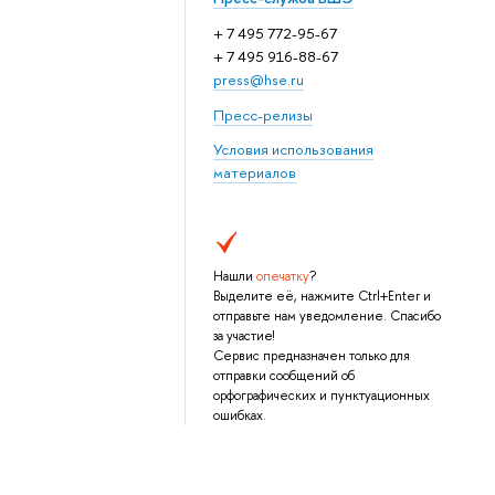
+ 7 495 772-95-67
+ 7 495 916-88-67
press@hse.ru
Пресс-релизы
Условия использования
материалов
Нашли
опечатку
?
Выделите её, нажмите Ctrl+Enter и
отправьте нам уведомление. Спасибо
за участие!
Сервис предназначен только для
отправки сообщений об
орфографических и пунктуационных
ошибках.