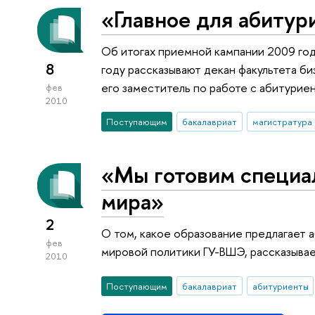
«Главное для абитур
Об итогах приемной кампании 2009 год
8
году рассказывают декан факультета б
его заместитель по работе с абитурие
фев
2010
Поступающим
бакалавриат
магистратура
«Мы готовим специа
мира»
2
О том, какое образование предлагает 
фев
мировой политики ГУ-ВШЭ, рассказывае
2010
Поступающим
бакалавриат
абитуриенты