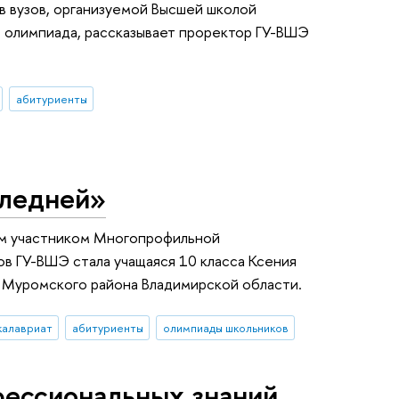
в вузов, организуемой Высшей школой
ь олимпиада, рассказывает проректор ГУ-ВШЭ
абитуриенты
следней»
ым участником Многопрофильной
в ГУ-ВШЭ стала учащаяся 10 класса Ксения
о Муромского района Владимирской области.
калавриат
абитуриенты
олимпиады школьников
ессиональных знаний