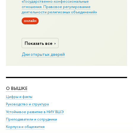
«Государственно-конфессиональные
отношения. Правовое регулирование
деятельности религиозных объединений»
онлайн
Показать все
Дни открытых дверей
О ВЫШКЕ
ОБ
Цифры и факты
Ли
Руководство и структура
Дов
Устойчивое развитие в НИУ ВШЭ
Ол
Преподаватели и сотрудники
При
Корпуса и общежития
Вы