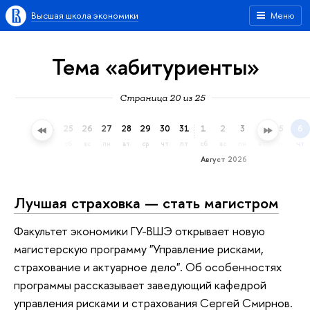
Высшая школа экономики
Меню
Тема «абитуриенты»
Страница 20 из 25
22
23
24
25
26
27
28
29
30
31
1
2
3
4
5
6
ср
чт
пт
сб
вс
пн
вт
ср
чт
пт
сб
вс
пн
вт
ср
чт
Август 2026
Лучшая страховка — стать магистром
Факультет экономики ГУ-ВШЭ открывает новую
магистерскую программу "Управление рисками,
страхование и актуарное дело". Об особенностях
программы рассказывает заведующий кафедрой
управления рисками и страхования Сергей Смирнов.