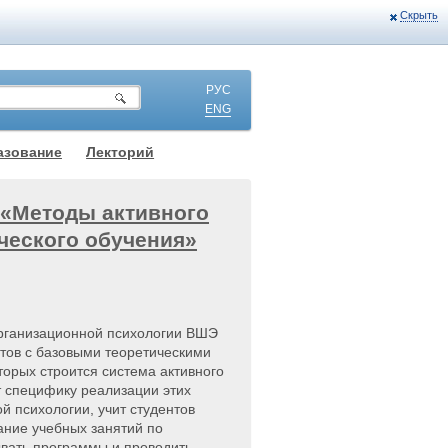
Скрыть
РУС
ENG
азование
Лекторий
 «Методы активного
ческого обучения»
рганизационной психологии ВШЭ
тов с базовыми теоретическими
орых строится система активного
т специфику реализации этих
й психологии, учит студентов
ание учебных занятий по
ывать программы и проводить