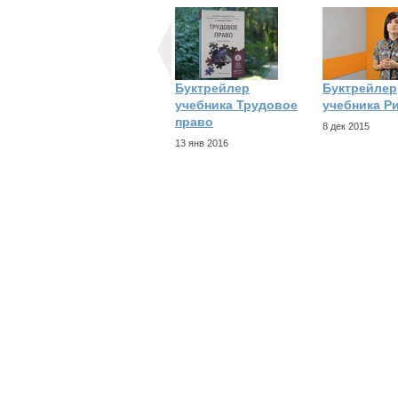
Буктрейлер
Буктрейлер
учебника Трудовое
учебника Р
право
8 дек 2015
13 янв 2016