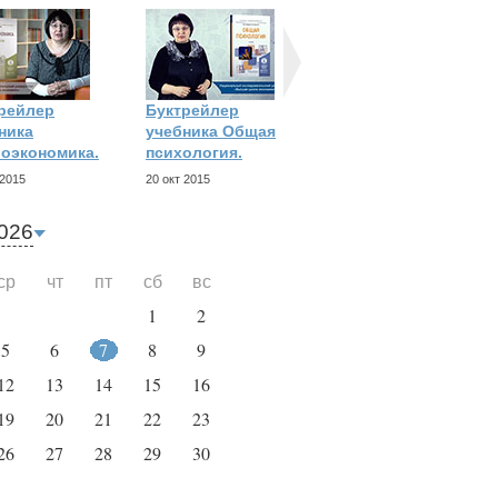
рейлер
Буктрейлер
Буктрейлер
ника
учебника Общая
учебника
оэкономика.
психология.
Исполнительное
 2015
20 окт 2015
15 окт 2015
026
ср
чт
пт
сб
вс
1
2
5
6
7
8
9
12
13
14
15
16
19
20
21
22
23
26
27
28
29
30