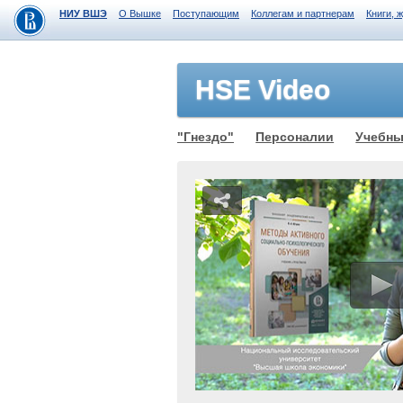
НИУ ВШЭ
О Вышке
Поступающим
Коллегам и партнерам
Книги, 
HSE Video
"Гнездо"
Персоналии
Учебны