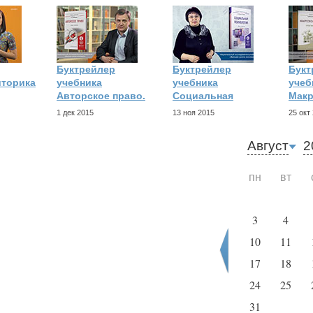
Буктрейлер
Буктрейлер
Букт
иторика
учебника
учебника
учеб
Авторское право.
Социальная
Макр
1 дек 2015
13 ноя 2015
25 окт
Август
2
пн
вт
3
4
10
11
17
18
24
25
31