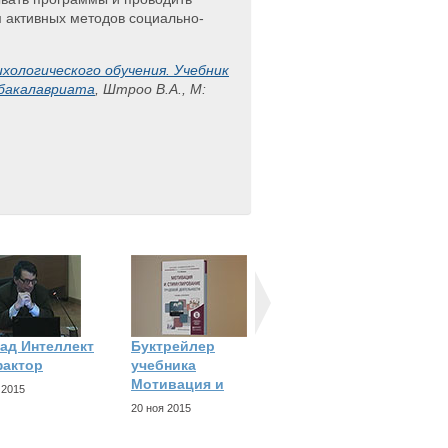
 активных методов социально-
хологического обучения. Учебник
 бакалавриата
, Штроо В.А., М:
ад Интеллект
Буктрейлер
Актуальные
фактор
учебника
исследования и
Мотивация и
разработки в
 2015
20 ноя 2015
10 ноя 2015