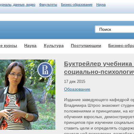
журналы, данные, видео
Факультеты
Бизнес-образование
Наука
е курсы
Наука
Культура
Поступающим
Бизнес-обр
Буктрейлер учебника
социально-психологи
17 дек 2015
Образование
Издание заведующего кафедрой о
Владимира Штроо знакомит студен
положениями и принципами, на кот
обучения взрослых, демонстрируе
принципов при изучении социально
ставить цели и определять содерж
социальной психологии, разрабат