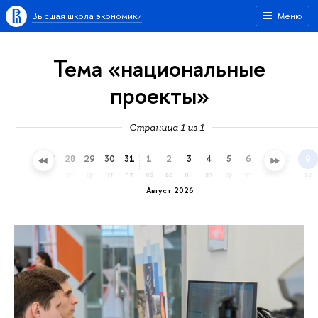
Высшая школа экономики
Меню
Тема «национальные
проекты»
Страница 1 из 1
25
26
27
28
29
30
31
1
2
3
4
5
6
7
8
9
сб
вс
пн
вт
ср
чт
пт
сб
вс
пн
вт
ср
чт
пт
сб
вс
Август 2026