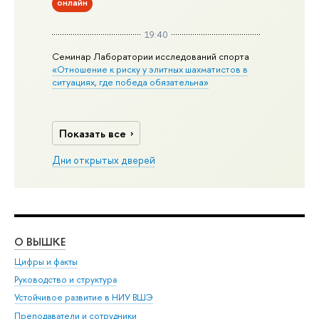
онлайн
19:40
Семинар Лаборатории исследований спорта
«Отношение к риску у элитных шахматистов в
ситуациях, где победа обязательна»
Показать все
Дни открытых дверей
О ВЫШКЕ
ОБ
Цифры и факты
Ли
Руководство и структура
Дов
Устойчивое развитие в НИУ ВШЭ
Ол
Преподаватели и сотрудники
При