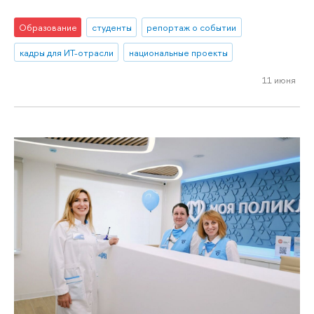
Образование
студенты
репортаж о событии
кадры для ИТ-отрасли
национальные проекты
11 июня